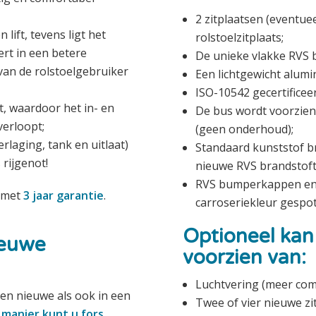
2 zitplaatsen (eventue
lift, tevens ligt het
rolstoelzitplaats;
ert in een betere
De unieke vlakke RVS 
van de rolstoelgebruiker
Een lichtgewicht alumi
ISO-10542 gecertificee
t, waardoor het in- en
De bus wordt voorzien
verloopt;
(geen onderhoud);
laging, tank en uitlaat)
Standaard kunststof b
rijgenot!
nieuwe RVS brandstoft
RVS bumperkappen en 
 met
3 jaar garantie
.
carroseriekleur gespo
Optioneel kan
ieuwe
voorzien van:
Luchtvering (meer com
n nieuwe als ook in een
Twee of vier nieuwe zi
manier kunt u fors