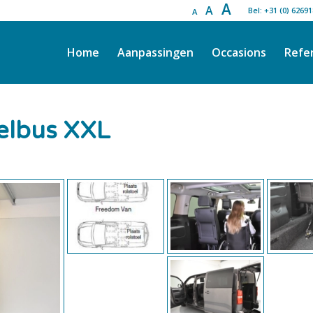
A
A
Bel: +31 (0) 6269
A
Home
Aanpassingen
Occasions
Refe
elbus XXL