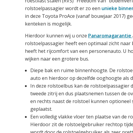
roestvast stalen (RVS) “Freedom Van” bodemverl
rolstoelpassagier wordt er zo een
unieke binne
in deze Toyota ProAce (vanaf bouwjaar 2017) gec
kenteken is mogelijk.
Hierdoor kunnen wij u onze
Panaromagarantie
rolstoelpassagier heeft een optimaal zicht naar
heeft het rijcomfort van een personenauto. U hoe
wijken naar een grotere bus.
Diepe bak en ruime binnenhoogte. De rolstoelg
auto en hierdoor op dezelfde ooghoogte als d
In deze rolstoelbus kan de rolstoelpassagier d
tweede zitrij en dus plaatsnemen tussen de ov
en rechts naast de rolstoel kunnen optioneel
geplaatst.
Een volledig vlakke vloer ten plaatse van de r
Hierdoor zit de rolstoelgebruiker rechtop tijde
wordt door de rolstoelgebruiker als zeer pret