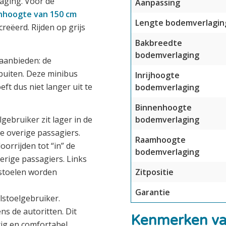
aging. Voor de
Aanpassing
nhoogte van 150 cm
Lengte bodemverlagin
reëerd. Rijden op grijs
Bakbreedte
bodemverlaging
aanbieden: de
 buiten. Deze minibus
Inrijhoogte
ft dus niet langer uit te
bodemverlaging
Binnenhoogte
bodemverlaging
ebruiker zit lager in de
e overige passagiers.
Raamhoogte
oorrijden tot “in” de
bodemverlaging
erige passagiers. Links
Zitpositie
 stoelen worden
Garantie
olstoelgebruiker.
ns de autoritten. Dit
Kenmerken va
tig en comfortabel