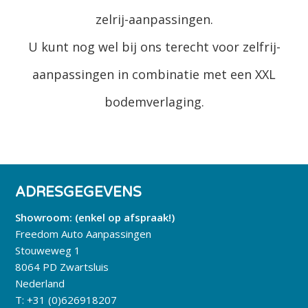
zelrij-aanpassingen.
U kunt nog wel bij ons terecht voor zelfrij-
aanpassingen in combinatie met een XXL
bodemverlaging.
ADRESGEGEVENS
Showroom: (enkel op afspraak!)
Freedom Auto Aanpassingen
Stouweweg 1
8064 PD Zwartsluis
Nederland
T:
+31 (0)626918207