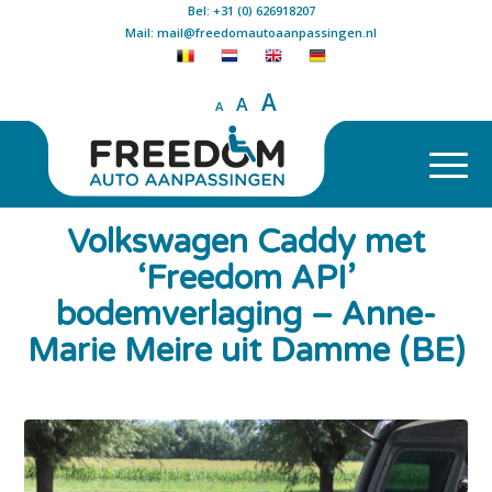
Bel: +31 (0) 626918207
Mail: mail@freedomautoaanpassingen.nl
A
A
A
Volkswagen Caddy met
‘Freedom API’
bodemverlaging – Anne-
Marie Meire uit Damme (BE)