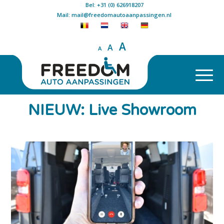
Bel: +31 (0) 626918207
Mail: mail@freedomautoaanpassingen.nl
A
A
A
NIEUW: Live Showroom