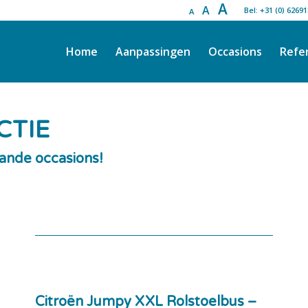
A
A
Bel: +31 (0) 6269
A
Home
Aanpassingen
Occasions
Refe
CTIE
aande occasions!
Citroën Jumpy XXL Rolstoelbus –