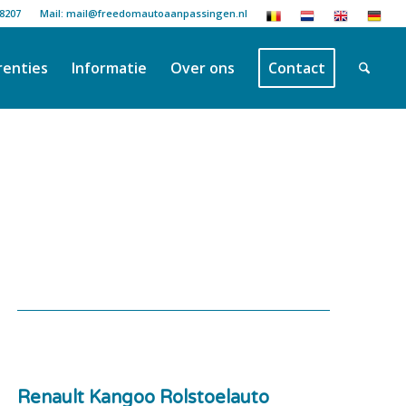
18207
Mail: mail@freedomautoaanpassingen.nl
renties
Informatie
Over ons
Contact
Renault Kangoo Rolstoelauto